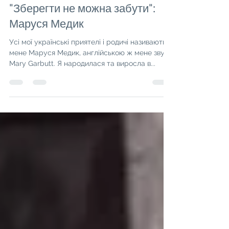
Eduard Gabai
29 бер. 2020 р.
Читати 2 хв
"Зберегти не можна забути":
Маруся Медик
Усі мої українські приятелі і родичі називають
мене Маруся Медик, англійською ж мене звуть
Mary Garbutt. Я народилася та виросла в...