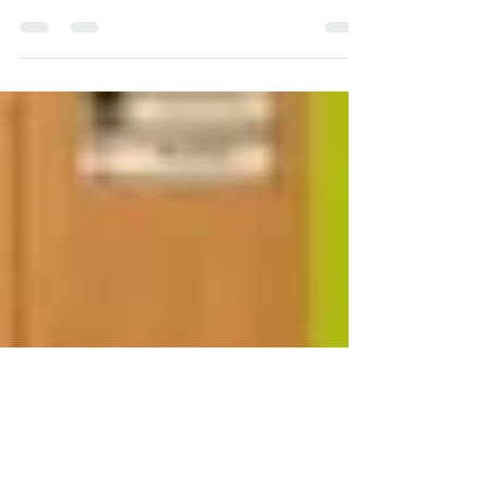
Люда Люсіє
Мої діди і бабці приїхали сюди після Другої
світової війни – моя баба по тата стороні мала
п’ять рочків, а мої інші діди і баба були...