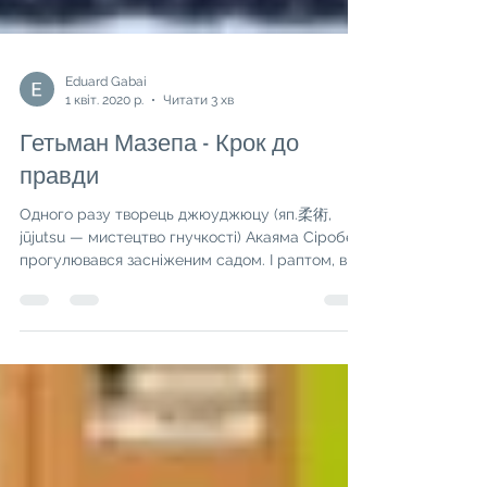
Eduard Gabai
1 квіт. 2020 р.
Читати 3 хв
Гетьман Мазепа - Крок до
правди
Одного разу творець джюуджюцу (яп.柔術,
jūjutsu — мистецтво гнучкості) Акаяма Сіробеі
прогулювався засніженим садом. І раптом, він
з...