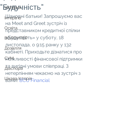
"Будучність"
УКРАЇНА
Шановні батьки! Запрошуємо вас 
Інтерв'ю
на Meet and Greet зустріч із 
Освіта
представником кредитної спілки 
«Будучність» у суботу, 18 
ВОЛОНТЕР
листопада, о 9:15 ранку у 132 
Дозвілля
кабінеті. Приходьте дізнатися про 
СУМ
можливості фінансової підтримки 
та вигідні умови співпраці. З 
Діаспора
нетерпінням чекаємо на зустріч з 
Цікава Історія
вами! 
BCU Financial