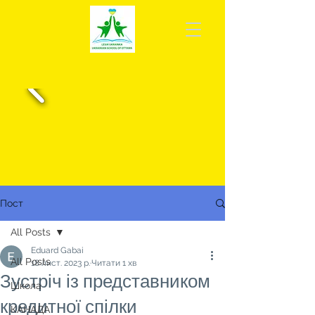
Пост
All Posts
Eduard Gabai
All Posts
18 лист. 2023 р.
Читати 1 хв
Зустріч із представником
Школа
кредитної спілки
КАНАДА