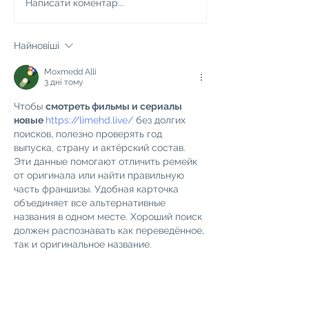
Онлайн «Клуб
Написати коментар...
Математики»
Найновіші
Moxmedd Alli
3 дні тому
Чтобы 
смотреть фильмы и сериалы 
новые 
https://limehd.live/
 без долгих 
поисков, полезно проверять год 
выпуска, страну и актёрский состав. 
Эти данные помогают отличить ремейк 
от оригинала или найти правильную 
часть франшизы. Удобная карточка 
объединяет все альтернативные 
названия в одном месте. Хороший поиск 
должен распознавать как переведённое, 
так и оригинальное название. 
У новых зарубежных проектов 
официальный вариант перевода иногда 
появляется не сразу, поэтому возникают 
дубликаты и путаница. 