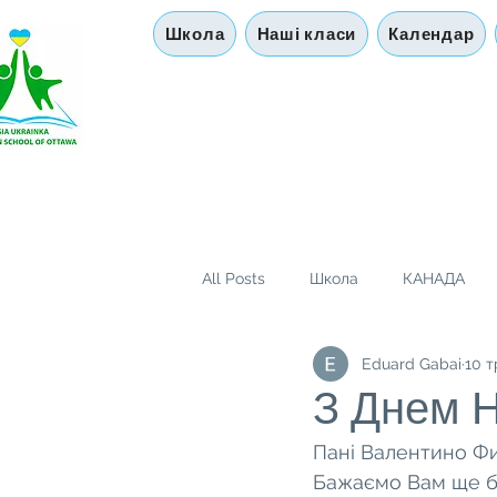
Школа
Наші класи
Календар
All Posts
Школа
КАНАДА
Eduard Gabai
10 т
Діаспора
Цікава Історія
З Днем Н
Пані Валентино Фи
Бажаємо Вам ще баг