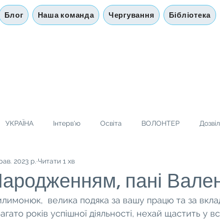
Блог
Наша команда
Чергування
Бібліотека
УКРАЇНА
Інтерв'ю
Освіта
ВОЛОНТЕР
Дозві
рав. 2023 р.
Читати 1 хв
ародженням, пані Вален
лимонюк,  велика подяка за вашу працю та за вклад
ато років успішної діяльності, нехай щастить у вс