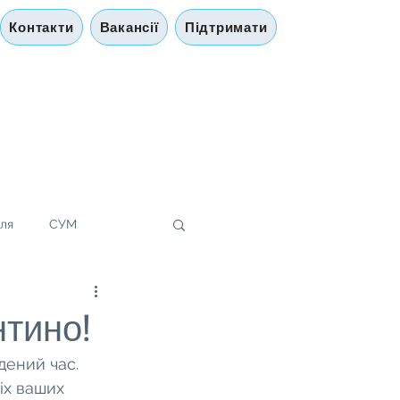
Контакти
Вакансії
Підтримати
лля
СУМ
тино!
ений час. 
іх ваших 