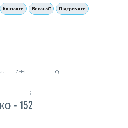
Контакти
Вакансії
Підтримати
лля
СУМ
 - 152