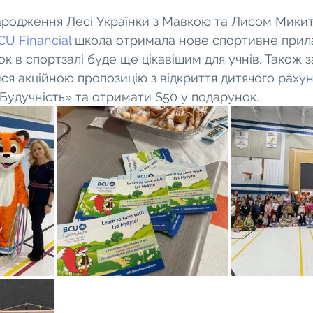
родження Лесі Українки з Мавкою та Лисом Микит
CU Financial
 школа отримала нове спортивне прила
к в спортзалі буде ще цікавішим для учнів. Також
ся акційною пропозицію з відкриття дитячого рахун
«Будучність» та отримати $50 у подарунок.