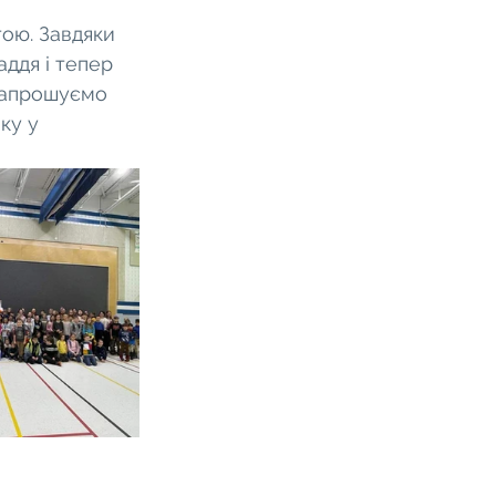
ою. Завдяки 
ддя і тепер 
 запрошуємо 
ку у 