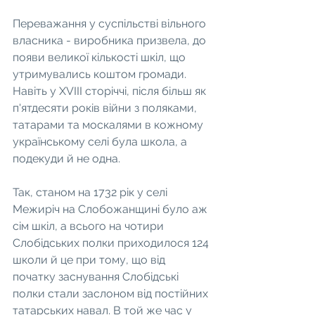
Переважання у суспільстві вільного 
власника - виробника призвела, до 
появи великої кількості шкіл, що 
утримувались коштом громади. 
Навіть у ХVІІІ сторіччі, після більш як 
п'ятдесяти років війни з поляками, 
татарами та москалями в кожному 
українському селі була школа, а 
подекуди й не одна.
Так, станом на 1732 рік у селі 
Межиріч на Слобожанщині було аж 
сім шкіл, а всього на чотири 
Слобідських полки приходилося 124 
школи й це при тому, що від 
початку заснування Слобідські 
полки стали заслоном від постійних 
татарських навал. В той же час у 