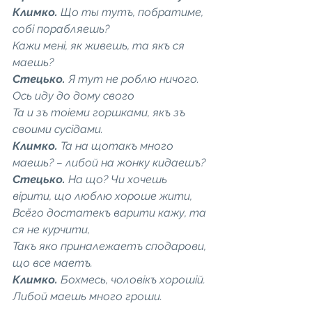
Климко. 
Що ты тутъ, побратиме, 
собі порабляешь?
Кажи мені, як живешь, та якъ ся 
маешь?
Стецько. 
Я тут не роблю ничого. 
Ось иду до дому свого
Та и зъ тоіеми горшками, якъ зъ 
своими сусідами.
Климко. 
Та на щотакъ много 
маешь? – либой на жонку кидаешъ?
Стецько. 
На що? Чи хочешь 
вірити, що люблю хороше жити,
Всёго достатекъ варити кажу, та 
ся не курчити,
Такъ яко приналежаетъ сподарови, 
що все маетъ.
Климко. 
Бохмесь, чоловікъ хорошій. 
Либой маешь много гроши.