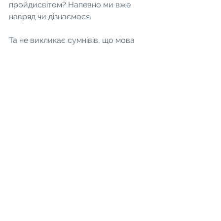
пройдисвітом? Напевно ми вже 
навряд чи дізнаємося.
Та не викликає сумнівів, що мова 
була покликана до життя потребою 
впорядкувати, зберегти та 
передати той досвід, що його 
набував наш народ протягом 
тисячоліть порядкування у своїм 
краю. Багато білих плям та брехні в 
українській історії, та мова зберегла 
в собі згадку про минуле та 
досягнення народу. І той мовний 
карб є найнадійнішим свідком 
української слави.
Багато років, починаючи з 
Ломоносова, який, до речі, навіть не 
впорався із повним курсом 