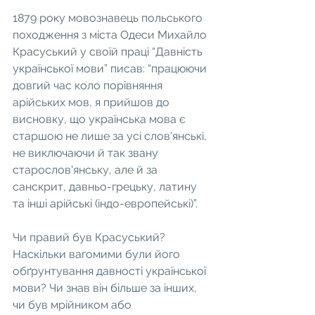
1879 року мовознавець польського 
походження з міста Одеси Михайло 
Красуський у своїй праці “Давність 
української мови” писав: “працюючи 
довгий час коло порівняння 
арійських мов, я прийшов до 
висновку, що українська мова є 
старшою не лише за усі слов'янські, 
не виключаючи й так звану 
старослов'янську, але й за 
санскрит, давньо-грецьку, латину 
та інші арійські (індо-европейські)”.
Чи правий був Красуський? 
Наскільки вагомими були його 
обґрунтування давності української 
мови? Чи знав він більше за інших, 
чи був мрійником або 