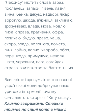
“Лексису” містить слова: зараз, 
посланець, запахи, півень, лазня, 
війна, байка, дякую, надворі, лікар, 
ворогую, шкода, в'язниця, закликаю, 
зрозуміваю, влада, мова, мовлю, 
пиха, справа, прагнення, офіра, 
позичаю, будую, право, чаша, 
скора, зрада, волоцюга, помста, 
гуня, лайно, вапно, хвороба, обоз, 
перешкода, примушую, неволя, 
шата, черевики, вага, сагайдак, 
страва, звитяжство та багато інших.
Близькість і зрозумілість тогочасної 
української мови добре унаочнює 
уривок з інтермедії початку 
сімнадцятого сторіччя “Кіт у мішку”:
Климко згоршками, Стецько 
тримає на спині кота в мішку.