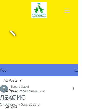
Пост
All Posts
Eduard Gabai
All Posts
9 бер. 2020 р.
Читати 4 хв
ЛЕКСИС
Школа
Оновлено:
9 бер. 2020 р.
КАНАДА