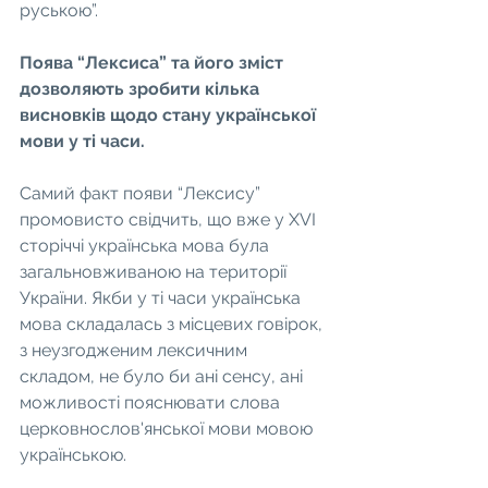
руською”.
Поява “Лексиса” та його зміст 
дозволяють зробити кілька 
висновків щодо стану української 
мови у ті часи.
Самий факт появи “Лексису” 
промовисто свідчить, що вже у ХVІ 
сторіччі українська мова була 
загальновживаною на території 
України. Якби у ті часи українська 
мова складалась з місцевих говірок, 
з неузгодженим лексичним 
складом, не було би ані сенсу, ані 
можливості пояснювати слова 
церковнослов'янської мови мовою 
українською.