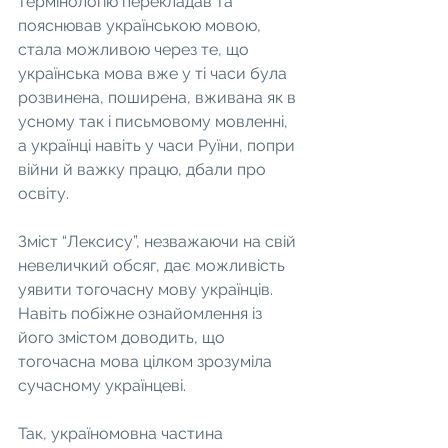
термінологію перекладав та 
пояснював українською мовою, 
стала можливою через те, що 
українська мова вже у ті часи була 
розвинена, поширена, вживана як в 
усному так і письмовому мовленні, 
а українці навіть у часи Руїни, попри 
війни й важку працю, дбали про 
освіту.
Зміст “Лексису”, незважаючи на свій 
невеличкий обсяг, дає можливість 
уявити тогочасну мову українців. 
Навіть побіжне ознайомлення із 
його змістом доводить, що 
тогочасна мова цілком зрозуміла 
сучасному українцеві.
Так, україномовна частина 