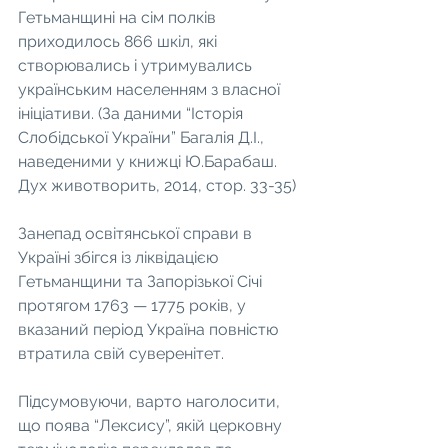
Гетьманщині на сім полків 
приходилось 866 шкіл, які 
створювались і утримувались 
українським населенням з власної 
ініціативи. (За даними “Історія 
Слобідської України” Багалія Д.І., 
наведеними у книжці Ю.Барабаш. 
Дух животворить, 2014, стор. 33-35)
Занепад освітянської справи в 
Україні збігся із ліквідацією 
Гетьманщини та Запорізької Січі 
протягом 1763 — 1775 років, у 
вказаний період Україна повністю 
втратила свій суверенітет.
Підсумовуючи, варто наголосити, 
що поява “Лексису”, якій церковну 