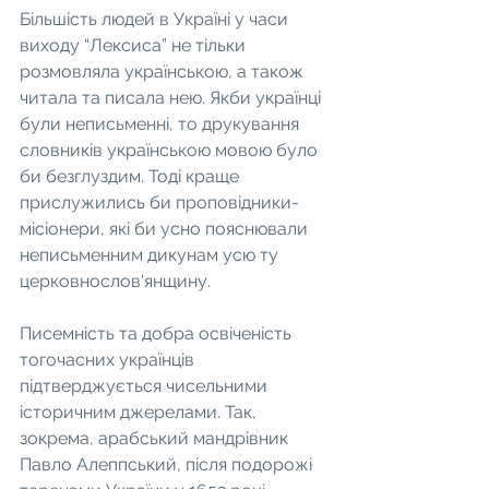
Більшість людей в Україні у часи 
виходу “Лексиса” не тільки 
розмовляла українською, а також 
читала та писала нею. Якби українці 
були неписьменні, то друкування 
словників українською мовою було 
би безглуздим. Тоді краще 
прислужились би проповідники-
місіонери, які би усно пояснювали 
неписьменним дикунам усю ту 
церковнослов'янщину.
Писемність та добра освіченість 
тогочасних українців 
підтверджується чисельними 
історичним джерелами. Так, 
зокрема, арабський мандрівник 
Павло Алеппський, після подорожі 