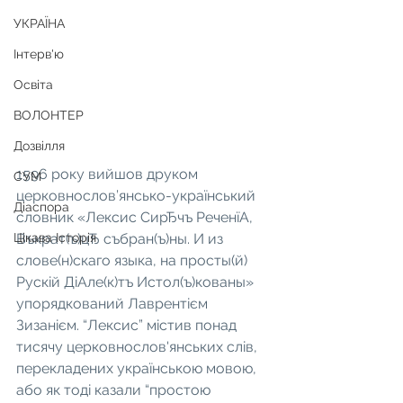
УКРАЇНА
Інтерв'ю
Освіта
ВОЛОНТЕР
Дозвілля
1596 року вийшов друком 
СУМ
церковнослов’янсько-український 
Діаспора
словник «Лексис СирЂчъ РеченїА, 
Цікава Історія
Въкрат(ъ)цЂ събран(ъ)ны. И из 
слове(н)скаго языка, на просты(й) 
Рускій ДіАле(к)тъ Истол(ъ)кованы» 
упорядкований Лаврентієм 
Зизанієм. “Лексис” містив понад 
тисячу церковнослов'янських слів, 
перекладених українською мовою, 
або як тоді казали “простою 