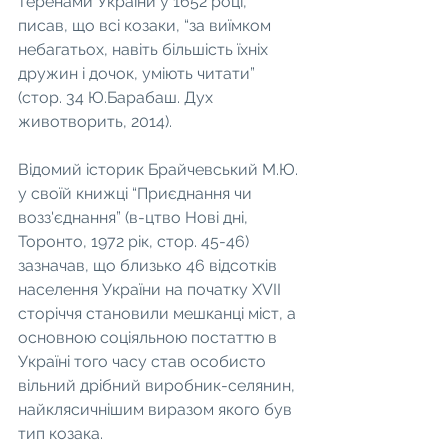
теренами України у 1652 році, 
писав, що всі козаки, “за виїмком 
небагатьох, навіть більшість їхніх 
дружин і дочок, уміють читати” 
(стор. 34 Ю.Барабаш. Дух 
животворить, 2014).
Відомий історик Брайчевський М.Ю. 
у своїй книжці “Приєднання чи 
возз'єднання” (в-цтво Нові дні, 
Торонто, 1972 рік, стор. 45-46) 
зазначав, що близько 46 відсотків 
населення України на початку ХVІІ 
сторіччя становили мешканці міст, а 
основною соціяльною постаттю в 
Україні того часу став особисто 
вільний дрібний виробник-селянин, 
найклясичнішим виразом якого був 
тип козака.