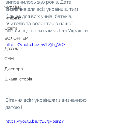
виповнилось 150 років. Дата 
УКРАЇНА
визначна для всіх українців, тим 
більше для всіх учнів, батьків, 
Інтерв'ю
вчителів та волонтерів нашої 
Освіта
школи, що носить ім'я Лесі Українки. 
ВОЛОНТЕР
https://youtu.be/lnVLZjt13WQ
Дозвілля
СУМ
Діаспора
Цікава Історія
Вітання всім українцям з визначною 
датою !
https://youtu.be/7DJ3jPbsrZY