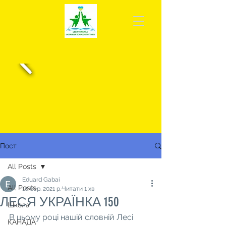
Пост
All Posts
Eduard Gabai
All Posts
10 бер. 2021 р.
Читати 1 хв
ЛЕСЯ УКРАЇНКА 150
Школа
В цьому році нашій словній Лесі 
КАНАДА