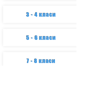
3 - 4 класи
5 - 6 класи
7 - 8 класи
Англійський клас
Пишіть нам:
director@ukrainianschoolottawa.ca
Наша адреса:
1303 Fellows Rd, Ottawa, ON K2C