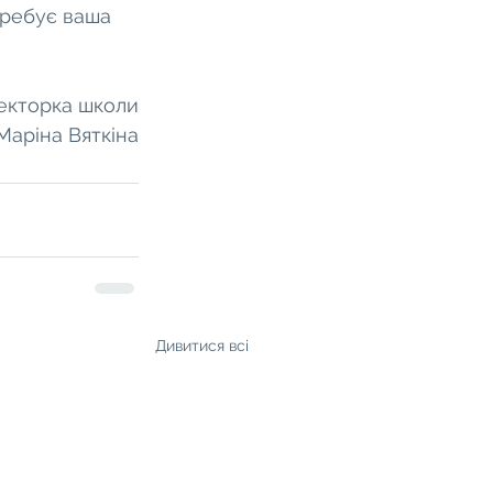
требує ваша 
екторка школи
Маріна Вяткіна
Дивитися всі