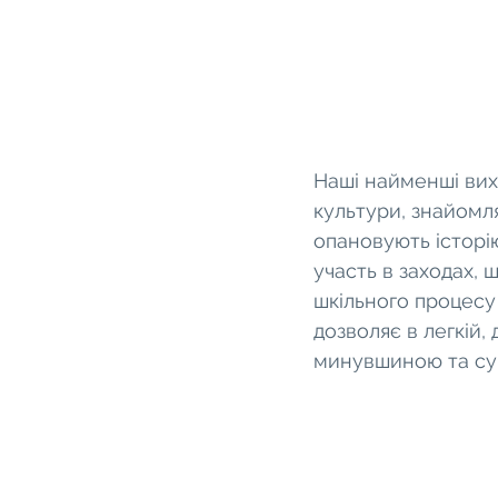
Наші найменші вихо
культури, знайомля
опановують історію
участь в заходах,
шкільного процесу
дозволяє в легкій,
минувшиною та су