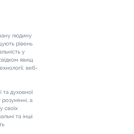
вану людину 
щують рівень 
льність у 
 свідком явищ 
хнології, веб-
 та духовної 
розумінні, а 
 своїх 
альні та інші 
ть 