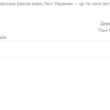
аїнська Школа імені Лесі Українки — це те чого по
Дир
Пані 
АЇНА