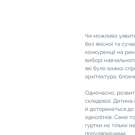
Чи можливо уявити
без якісної та суч
конкуренції на рин
виборі навчального
які було важко спр
архітектура, блокч
Одночасно, розвит
складової. Дитина 
й доторкнеться до 
однолітків. Саме то
гуртки не тільки н
популярнішими.