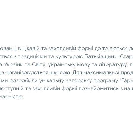
ванці в цікавій та захопливій формі долучаються до
ться з традиціями та культурою Батьківщини. Старш
 України та Світу, українську мову та літературу,
 що організовуються школою. Для максимальної прод
 ми розробили унікальну авторську програму “Гармо
 доступній та захопливій формі познайомитись з на
часністю.