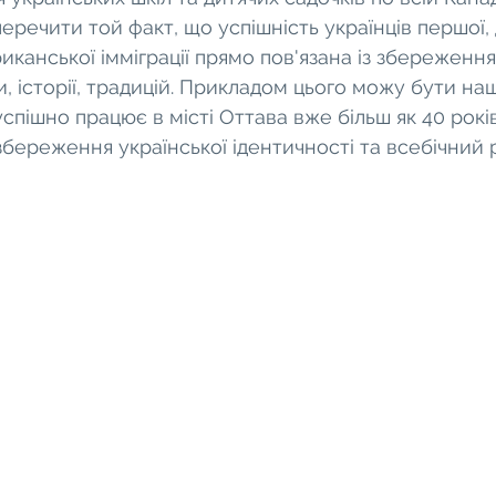
еречити той факт, що успішність українців першої, 
иканської імміграції прямо пов'язана із збереженн
, історії, традицій. Прикладом цього можу бути наш
успішно працює в місті Оттава вже більш як 40 рокі
збереження української ідентичності та всебічний 