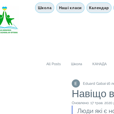
Школа
Наші класи
Календар
All Posts
Школа
КАНАДА
Eduard Gabai
16 л
Діаспора
Цікава Історія
Навіщо в
Оновлено:
17 трав. 2020 
Люди які є н