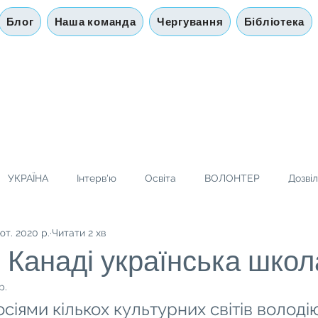
Блог
Наша команда
Чергування
Бібліотека
УКРАЇНА
Інтерв'ю
Освіта
ВОЛОНТЕР
Дозві
ют. 2020 р.
Читати 2 хв
 Канаді українська школ
р.
осіями кількох культурних світів володі