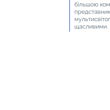
більшою ком
представник
мультисвіто
щасливими.