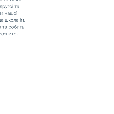
другої та 
ям нашої 
а школа ім. 
в та робить 
розвиток 