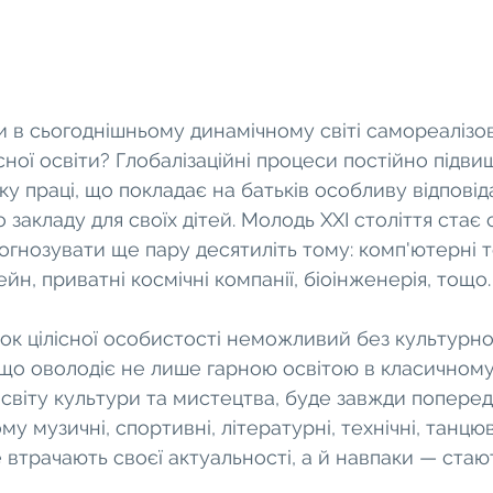
 в сьогоднішньому динамічному світі самореалізо
асної освіти? Глобалізаційні процеси постійно підви
ку праці, що покладає на батьків особливу відповіда
 закладу для своїх дітей. Молодь XXI століття стає
огнозувати ще пару десятиліть тому: комп'ютерні те
ейн, приватні космічні компанії, біоінженерія, тощо.
ок цілісної особистості неможливий без культурної
що оволодіє не лише гарною освітою в класичному 
світу культури та мистецтва, буде завжди попереду
му музичні, спортивні, літературні, технічні, танцюв
е втрачають своєї актуальності, а й навпаки — стаю