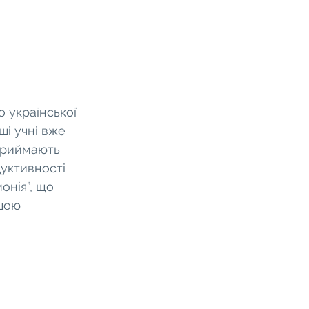
 української 
і учні вже 
 приймають 
уктивності 
нія”, що 
шою 