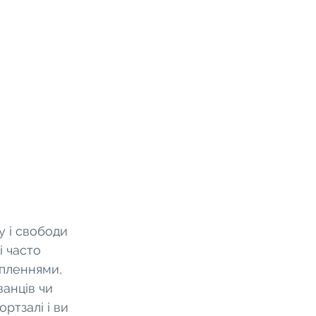
 і свободи 
 часто 
опленнями, 
анців чи 
ртзалі і ви 