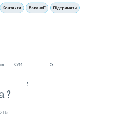
Контакти
Вакансії
Підтримати
лля
СУМ
а ?
ють 