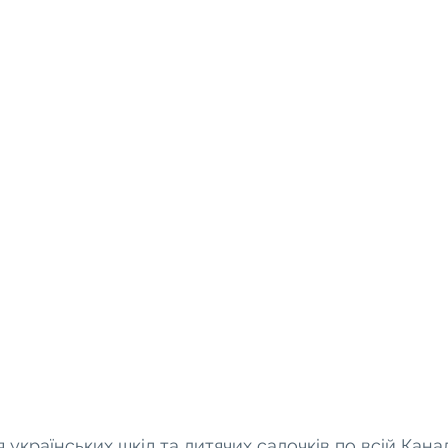
 українських шкіл та дитячих садочків по всій Канад